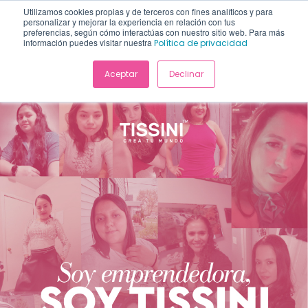
Horario de atención:
Lunes a jueves de 12:30 a 22:00 y Viernes
Utilizamos cookies propias y de terceros con fines analíticos y para
de 12:00 a 19:00 Hora Miami
personalizar y mejorar la experiencia en relación con tus
preferencias, según cómo interactúas con nuestro sitio web. Para más
información puedes visitar nuestra
Política de privacidad
Aceptar
Declinar