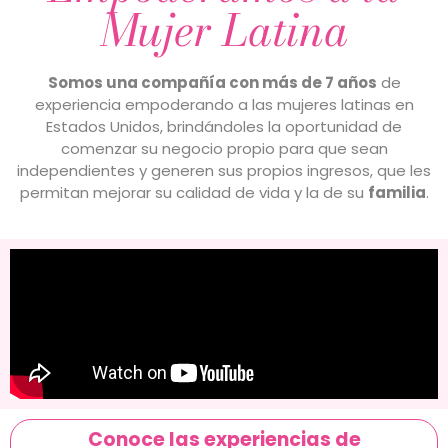
Mujer Latina
Somos una compañía con más
de
7 años
de
experiencia empoderando a las mujeres latinas
en
Estados Unidos, brindándoles la oportunidad de
comenzar su negocio propio para que sean
independientes y generen sus propios ingresos, que les
permitan mejorar su calidad de vida y la de su
familia
.
Conoce las experiencias de